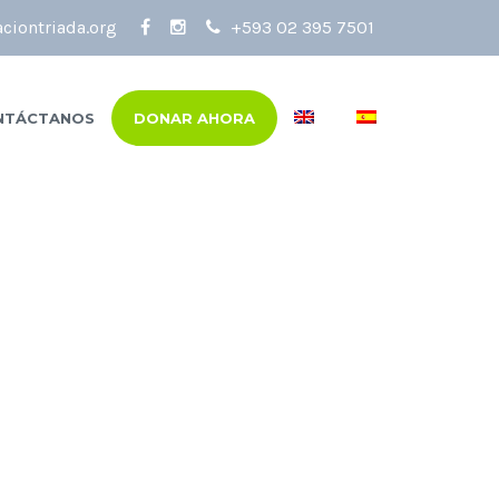
ciontriada.org
+593 02 395 7501
NTÁCTANOS
DONAR AHORA